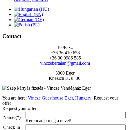
Contact
Tel/Fax.:
+36 36 410 658
+36 30 9986 585
vinczebertalan@gmail.com
3300 Eger
Knézich K. u. 36.
You are here:
Vincze Guesthouse Eger, Hungary
Request your
offer
Request your offer
Name:
(*)
Kérem adja meg a nevét!
Check-in