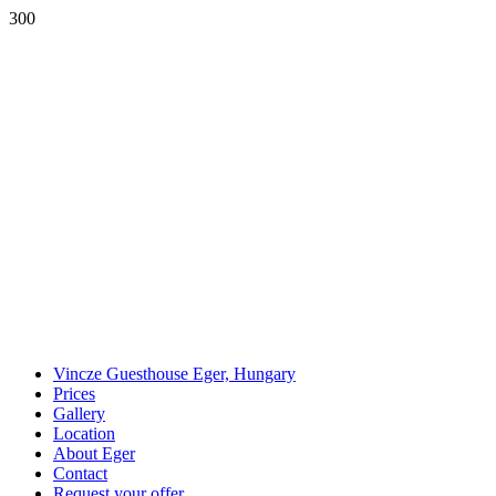
300
Vincze Guesthouse Eger, Hungary
Prices
Gallery
Location
About Eger
Contact
Request your offer